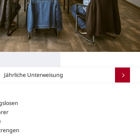
Jährliche Unterweisung
gslosen
hrer
e
strengen