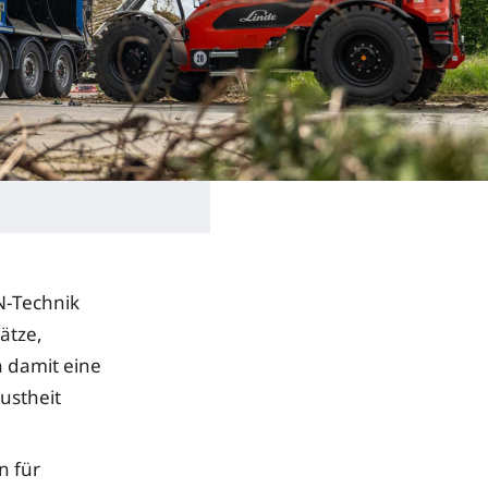
N-Technik
ätze,
n damit eine
ustheit
n für