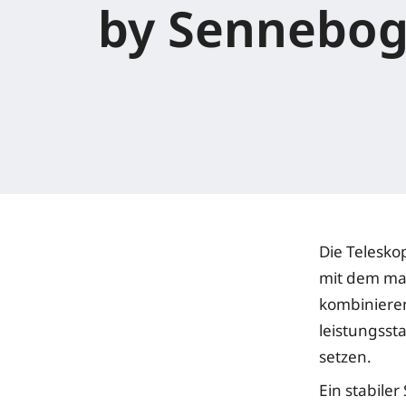
by Sennebo
Die Telesk
mit dem mar
kombinieren
leistungsst
setzen.
Ein stabile