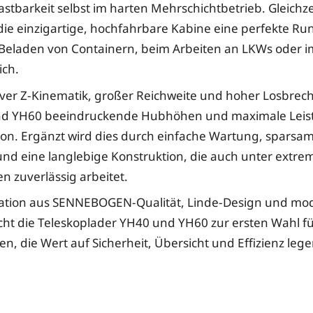
astbarkeit selbst im harten Mehrschichtbetrieb. Gleichze
die einzigartige, hochfahrbare Kabine eine perfekte Ru
 Beladen von Containern, beim Arbeiten an LKWs oder 
ich.
iver Z-Kinematik, großer Reichweite und hoher Losbrech
nd YH60 beeindruckende Hubhöhen und maximale Leis
tion. Ergänzt wird dies durch einfache Wartung, sparsa
nd eine langlebige Konstruktion, die auch unter extre
 zuverlässig arbeitet.
ation aus SENNEBOGEN-Qualität, Linde-Design und mo
ht die Teleskoplader YH40 und YH60 zur ersten Wahl f
, die Wert auf Sicherheit, Übersicht und Effizienz lege