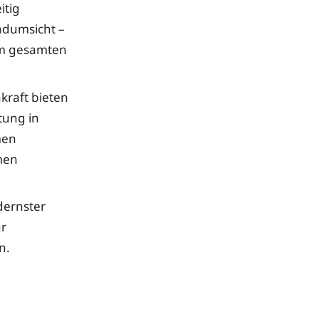
itig
ndumsicht –
im gesamten
kraft bieten
tung in
men
men
dernster
ür
n.