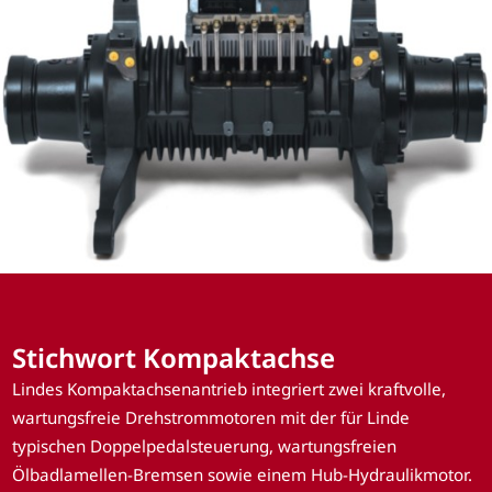
Stichwort Kompaktachse
Lindes Kompaktachsenantrieb integriert zwei kraftvolle,
wartungsfreie Drehstrommotoren mit der für Linde
typischen Doppelpedalsteuerung, wartungsfreien
Ölbadlamellen-Bremsen sowie einem Hub-Hydraulikmotor.